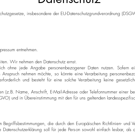
enschutzgesetze, insbesondere der EU-Datenschutzgrundverordnung (DSG
mpressum entnehmen.
eiten. Wir nehmen den Datenschutz ernst.
ich ohne jede Angabe personenbezogener Daten nutzen. Sofern ein
in Anspruch nehmen möchte, so könnte eine Verarbeitung personenbezo
forderlich und besteht für eine solche Verarbeitung keine gesetzlic
 (z.B. Name, Anschrift, E-Mail-Adresse oder Telefonnummer einer betro
GVO) und in Übereinstimmung mit den für uns geltenden landesspezifi
en Begriffsbestimmungen, die durch den Europäischen Richtlinien- un
Datenschutzerklärung soll für jede Person sowohl einfach lesbar, als