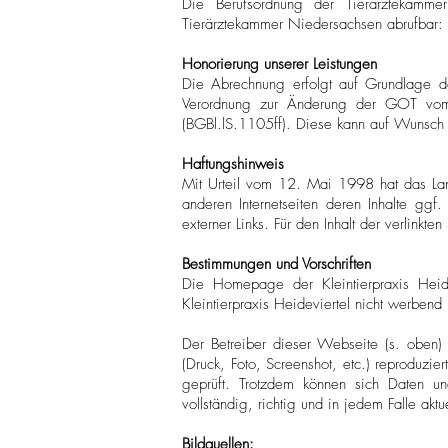
Die Berufsordnung der Tierärztekamme
Tierärztekammer Niedersachsen abrufbar:
Honorierung unserer Leistungen
Die Abrechnung erfolgt auf Grundlage d
Verordnung zur Änderung der GOT vom
(BGBl.lS.1105ff). Diese kann auf Wunsch
Haftungshinweis
Mit Urteil vom 12. Mai 1998 hat das La
anderen Internetseiten deren Inhalte ggf.
externer Links. Für den Inhalt der verlinkte
Bestimmungen und Vorschriften
Die Homepage der Kleintierpraxis Heide
Kleintierpraxis Heideviertel nicht werbend 
Der Betreiber dieser Webseite (s. oben) 
(Druck, Foto, Screenshot, etc.) reproduzie
geprüft. Trotzdem können sich Daten un
vollständig, richtig und in jedem Falle aktue
Bildquellen: