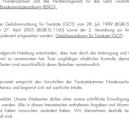
r Niedersachsen und das Heilberufsgesetz für das Land Tierärz
Bundestierärzteordnung (BTÄO).
er Gebührenordnung für Tierärzte (GOT) vom 28. Juli 1999 (BGBl.lS.
 27. April 2005 (BGBl.lS.1160) sowie der 2. Verordnung zur 
 jederzeit eingesehen werden:
Gebührenordnung für Tierärzte (GOT)
.
ndgericht Hamburg entschieden, dass man durch die Anbringung und V
 mit zu verantworten hat. Trotz sorgfältiger inhaltlicher Kontrolle übe
n Seiten sind ausschließlich deren Betreiber verantwortlich.
viertel entspricht den Vorschriften der Tierärztekammer Niedersac
heraus und begrenzt sich auf sachliche Inhalte.
erklärt: Unsere Webseiten dürfen ohne unsere schriftliche Einwilligu
rt werden. Alle in diesen Internetseiten enthaltenen Angaben und Inform
d Fakten
inzwischen verändert haben. Wir übernehmen deshalb ke
ll sind.