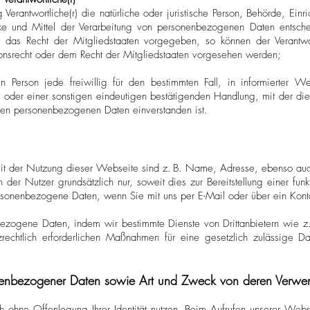
g Verantwortliche(r) die natürliche oder juristische Person, Behörde, Ein
 und Mittel der Verarbeitung von personenbezogenen Daten entschei
r das Recht der Mitgliedstaaten vorgegeben, so können der Verantw
onsrecht oder dem Recht der Mitgliedstaaten vorgesehen werden;
en Person jede freiwillig für den bestimmten Fall, in informierter 
 oder einer sonstigen eindeutigen bestätigenden Handlung, mit der die 
nden personenbezogenen Daten einverstanden ist.
t der Nutzung dieser Webseite sind z. B. Name, Adresse, ebenso auch
er Nutzer grundsätzlich nur, soweit dies zur Bereitstellung einer fun
ersonenbezogene Daten, wenn Sie mit uns per E-Mail oder über ein Kontak
ezogene Daten, indem wir bestimmte Dienste von Drittanbietern wie z.B.
zrechtlich erforderlichen Maßnahmen für eine gesetzlich zulässige Dat
nenbezogener Daten sowie Art und Zweck von deren Verw
h ohne Offenlegung Ihrer Identität nutzen. Beim Aufrufen unserer Web