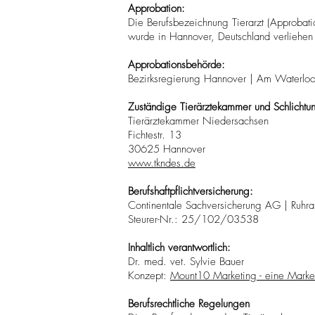
Approbation:
Die Berufsbezeichnung Tierarzt (Approbati
wurde in Hannover, Deutschland verliehen
Approbationsbehörde:
Bezirksregierung Hannover | Am Waterlo
Zuständige Tierärztekammer und Schlichtun
Tierärztekammer Niedersachsen
Fichtestr. 13
30625 Hannover
www.tkndes.de
Berufshaftpflichtversicherung:
Continentale Sachversicherung AG
| Ruhr
Steurer-Nr.: 25/102/03538
Inhaltlich verantwortlich:
Dr. med. vet. Sylvie Bauer
Konzept:
Mount10 Marketing - eine Mar
Berufsrechtliche Regelungen