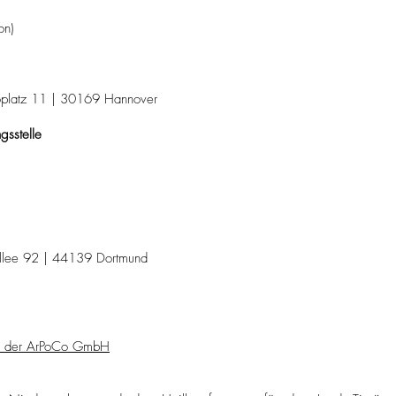
on)
oplatz 11 | 30169 Hannover
gsstelle
allee 92 | 44139 Dortmund
ke der ArPoCo GmbH