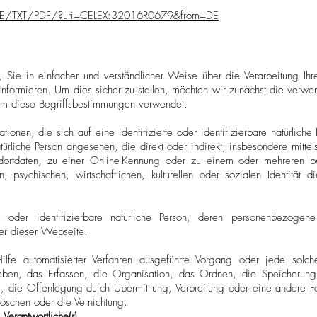
nt/DE/TXT/PDF/?uri=CELEX:32016R0679&from=DE
st, Sie in einfacher und verständlicher Weise über die Verarbeitung I
 informieren. Um dies sicher zu stellen, möchten wir zunächst die verwend
em diese Begriffsbestimmungen verwendet:
ionen, die sich auf eine identifizierte oder identifizierbare natürliche
atürliche Person angesehen, die direkt oder indirekt, insbesondere mit
ortdaten, zu einer Online-Kennung oder zu einem oder mehreren b
 psychischen, wirtschaftlichen, kulturellen oder sozialen Identität die
erte oder identifizierbare natürliche Person, deren personenbezog
zer dieser Webseite.
Hilfe automatisierter Verfahren ausgeführte Vorgang oder jede so
ben, das Erfassen, die Organisation, das Ordnen, die Speicherung
 die Offenlegung durch Übermittlung, Verbreitung oder eine andere Fo
Löschen oder die Vernichtung.
 Verantwortliche(r)