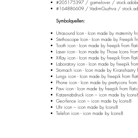
#205175397 / gamelover / stock.adob
#164886609 / VadimGuzhva / stock.a
Symbolquellen:
Utrasound Icon - Icon made by maternity f
Stethoscope Icon - Icon made by Freepik f
Tooth icon - Icon made by freepik from fl
Laser icon - Icon made by Those Icons fro
X-Ray icon - Icon made by freepik from fl
Laboratory icon - Icon made by freepik fr
Stomach icon - Icon made by Kiranshastry 
Lungs icon - Icon made by freepik from fla
Phone icon - Icon made by prettycons from
Paw icon - Icon made by freepik from fla
Katzenabdruck icon – icon made by Icons
Geo-fence icon – icon made by Icons8
Uhr icon – icon made by Icons8
Telefon icon - icon made by Icons8