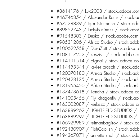
#8614176 / Lux2008 / stock.adobe.co
#46746854 / Alexander Raths / stock.
#57528839 / Igor Normann / stock.ad
#89852743 / luckybusiness / stock.ado
#91548303 / Dusko / stock.adobe.com
#98531286 / Africa Studio / stock.ado
#100622558 / DoraZett / stock.adobe
#108117252 / koszivu / stock.adobe.
#114191514 / bignai / stock.adobe.c
#114455344 / Javier brosch / stock.ad
#120070180 / Africa Studio / stock.ad
#120428125 / Africa Studio / stock.ad
#131955420 / Africa Studio / stock.ad
#137478618 / Toncha / stock.adobe.c
#141005456 / Fly_dragonfly / stock.a
#163002087 / kerkezz / stock.adobe.
#163889262 / LIGHTFIELD STUDIOS / s
#163889297 / LIGHTFIELD STUDIOS / s
#166929989 / telmanbagirov / stock.a
#192430907 / FishCoolish / stock.ado
#194367071 / annette shaff / stock.ad