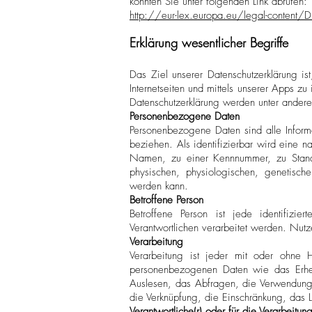
könnten Sie unter folgenden Link abrufen:
http://eur-lex.europa.eu/legal-conte
Erklärung wesentlicher Begriffe
Das Ziel unserer Datenschutzerklärung i
Internetseiten und mittels unserer Apps zu
Datenschutzerklärung werden unter ander
Personenbezogene Daten
Personenbezogene Daten sind alle Informat
beziehen. Als identifizierbar wird eine n
Namen, zu einer Kennnummer, zu Stand
physischen, physiologischen, genetischen,
werden kann.
Betroffene Person
Betroffene Person ist jede identifizi
Verantwortlichen verarbeitet werden. Nut
Verarbeitung
Verarbeitung ist jeder mit oder ohne 
personenbezogenen Daten wie das Erhe
Auslesen, das Abfragen, die Verwendung,
die Verknüpfung, die Einschränkung, das 
Verantwortliche(r) oder für die Verarbeitung