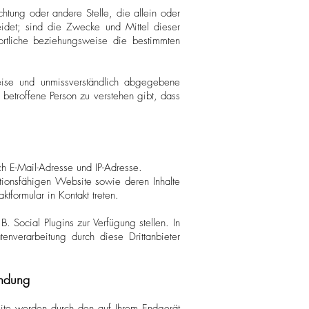
richtung oder andere Stelle, die allein oder
det; sind die Zwecke und Mittel dieser
ortliche beziehungsweise die bestimmten
Weise und unmissverständlich abgegebene
betroffene Person zu verstehen gibt, dass
 E-Mail-Adresse und IP-Adresse.
ktionsfähigen Website sowie deren Inhalte
tformular in Kontakt treten.
 Social Plugins zur Verfügung stellen. In
enverarbeitung durch diese Drittanbieter
endung
site werden durch den auf Ihrem Endgerät